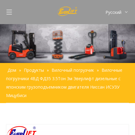
Pусский
English
Français
Español
Português
Дом
»
Продукты
»
Вилочный погрузчик
»
Вилочные
погрузчики 4ВД ФД35 3.5Тон 3м Эверлифт дизельные с
японским грузоподъемником двигателя Ниссан ИСУЗУ
Мицубиси