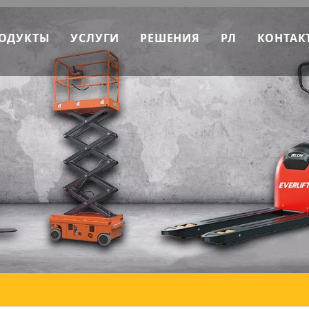
ОДУКТЫ
УСЛУГИ
РЕШЕНИЯ
РЛ
КОНТАК
ытие Как это делается
ЭверЛИФТ Машины
OEM-сервис
Скачать
етинговые данные
Штабелер EverLIFT
Послепродажное обслуживание
Новости
ставление команды
Вилочный погрузчик EverLIFT
Техническая консультация
Часто задав
йчивое развитие
Тележка с поддонами EverLIFT
видео
Штабелер
Тележка
Рабочая платформа
Вилочный погрузчик