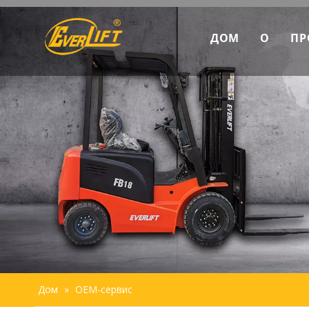
ДОМ
О
ПР
Откр
Марк
Пред
Усто
Дом
»
OEM-сервис