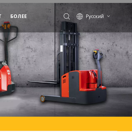
Т
БОЛЕЕ
Pусский
English
Français
Español
Português
аемые вопросы