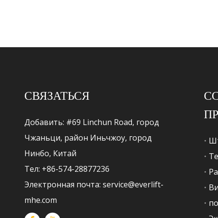
СВЯЗАТЬСЯ
С
П
Добавить: #69 Linchun Road, город
Чжаньци, район Иньчжоу, город
Ш
Нинбо, Китай
Т
Тел: +86-574-28877236
Ра
Электронная почта:
service@everlift-
Ви
mhe.com
по