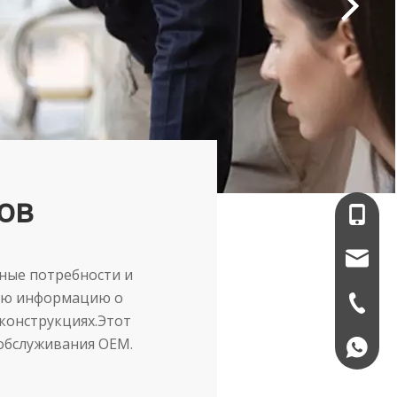
ов
+86-13
service
тные потребности и
ную информацию о
+86-574
конструкциях.Этот
обслуживания OEM.
+86139