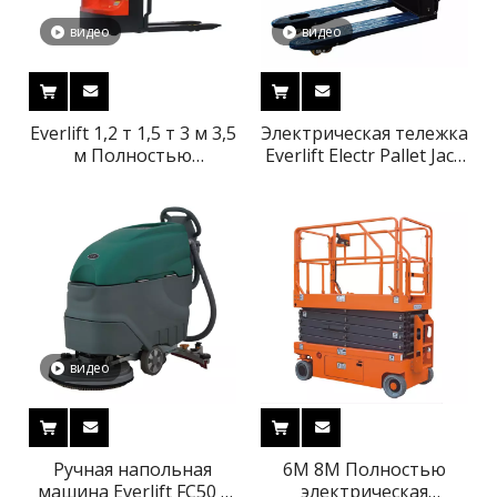
видео
видео
Everlift 1,2 т 1,5 т 3 м 3,5
Электрическая тележка
м Полностью
Everlift Electr Pallet Jack
электрический
2000 кг 48 В Зарядное
штабелер-штабелер
устройство для
Подъемник
электрической
Экономичный
тележки ELEP-15 (TLI)
штабелер 3-
ступенчатый боковой
сдвиг Вариант
свободного подъема
Заводская цена CE
видео
Ручная напольная
6M 8M Полностью
машина Everlift FC50 с
электрическая