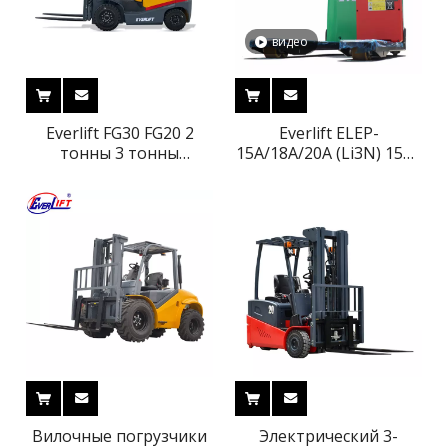
ричтрак
бесступенчатый
подъем
видео
Everlift FG30 FG20 2
Everlift ELEP-
тонны 3 тонны
15A/18A/20A (Li3N) 1500
сжиженного нефтяного
кг 1800 кг 2000 кг 1,5
газа и бензина
тонны 1,8 тонны 2
вилочный погрузчик
тонны литиевая
Nissan двигатель
батарея хорошая цена
пропановый вилочный
электрический
погрузчик
домкрат для поддонов
Вилочные погрузчики
Электрический 3-