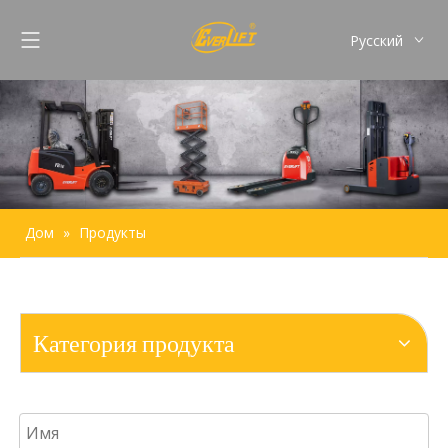
Pусский
English
Français
Español
Português
Дом
»
Продукты
Категория продукта