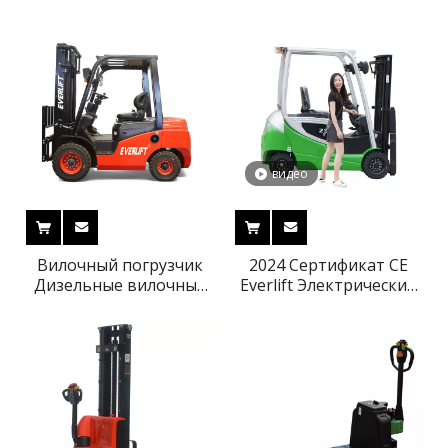
электрической
подъема 200 мм,
тележки с
электрическая тележка
электроприводом
с питанием от
литиевой батареи
видео
Вилочный погрузчик
2024 Сертификат CE
Дизельные вилочные
Everlift Электрический
погрузчики Цена 2500
аккумуляторный
кг 3000 кг 3500 кг 3-6 м
погрузчик 2 тонны
Триплексная мачта
2000 кг 3M-6M
Бензиновые вилочные
Электрический
погрузчики со
вилочный погрузчик
сжиженным газом
Цена
Твердые шины
Боковой сдвиг