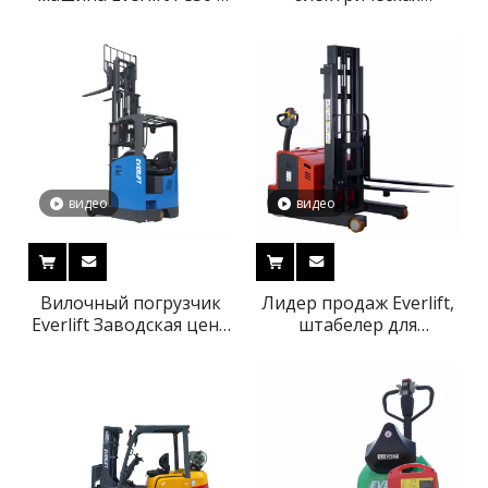
двойным корпусом
подъемная платформа
ножничного типа
Платформа вилочного
погрузчика
видео
видео
Вилочный погрузчик
Лидер продаж Everlift,
Everlift Заводская цена
штабелер для
1 тонна 1,5 тонны 2
поддонов,
тонны 2,5 тонны 8000
портативный
мм 3-ступенчатая
вилочный погрузчик,
мачта с сидячим типом
штабелер, ричтрак,
Гидравлический
вилочный погрузчик,
полностью
цена 1000 кг, 1 тонна,
электрический
штабелер,