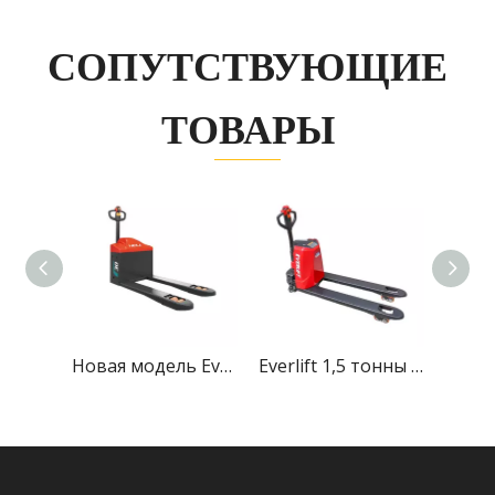
СОПУТСТВУЮЩИЕ
ТОВАРЫ
Новая модель Everlift 3 тонны внедорожной электрической тележки с электроприводом
Everlift 1,5 тонны 2 тонны, высота подъема 200 мм, электрическая тележка с питанием от литиевой батареи
Электрическая тележка Everlift 2 тонны 2000 кг с двигателем переменного тока Контроллер Curtis переменного тока ELEP-20B