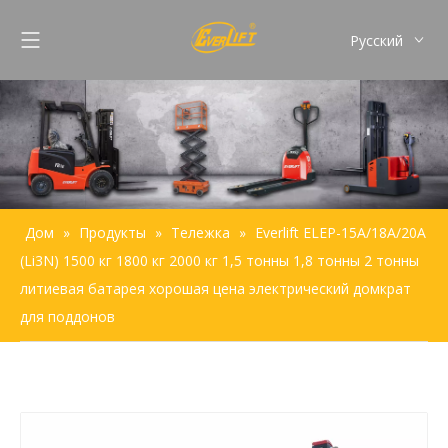
Pусский
English
Français
Español
Português
Дом
»
Продукты
»
Тележка
»
Everlift ELEP-15A/18A/20A
(Li3N) 1500 кг 1800 кг 2000 кг 1,5 тонны 1,8 тонны 2 тонны
литиевая батарея хорошая цена электрический домкрат
для поддонов