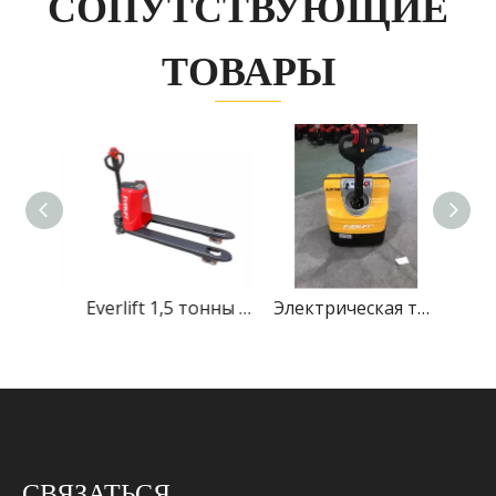
СОПУТСТВУЮЩИЕ
ТОВАРЫ
Новая модель Everlift 3 тонны внедорожной электрической тележки с электроприводом
Everlift 1,5 тонны 2 тонны, высота подъема 200 мм, электрическая тележка с питанием от литиевой батареи
Электрическая тележка Everlift 2 тонны 2000 кг с двигателем переменного тока Контроллер Curtis переменного тока ELEP-20B
СВЯЗАТЬСЯ