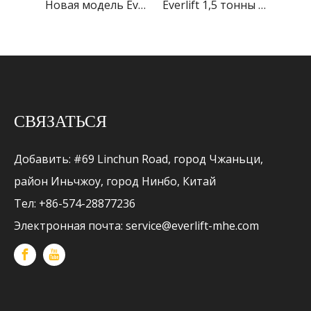
Новая модель Everlift 3 тонны внедорожной электрической тележки с электроприводом
Everlift 1,5 тонны 2 тонны, высота подъема 200 мм, электрическая тележка с питанием от литиевой батареи
Электрическая тележка Everlift 2 тонны 2000 кг с двигателем переменного тока Контроллер Curtis переменного тока ELEP-20B
СВЯЗАТЬСЯ
Добавить: #69 Linchun Road, город Чжаньци,
район Иньчжоу, город Нинбо, Китай
Тел: +86-574-28877236
Электронная почта:
service@everlift-mhe.com