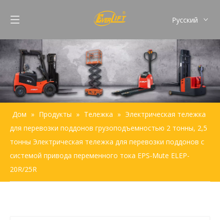
Pусский
English
Français
Español
Português
Дом
»
Продукты
»
Тележка
»
Электрическая тележка
для перевозки поддонов грузоподъемностью 2 тонны, 2,5
тонны Электрическая тележка для перевозки поддонов с
системой привода переменного тока EPS-Mute ELEP-
20R/25R