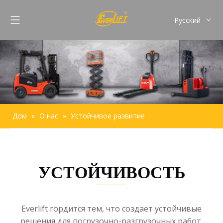
Pусский
English
Français
Español
Português
Дом
»
О нас
»
Устойчивое развитие
УСТОЙЧИВОСТЬ
Everlift гордится тем, что создает устойчивые
решения для погрузочно-разгрузочных работ,