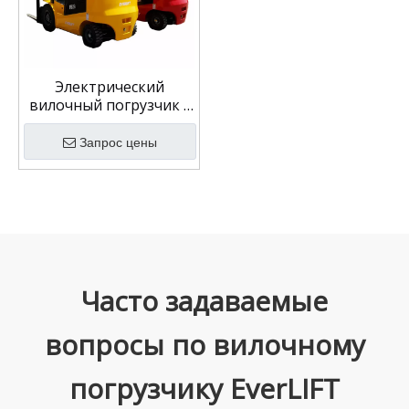
Электрический
вилочный погрузчик с
литий-ионным
аккумулятором, 2,5
Запрос цены
тонны, 4 колеса,
электрический
вилочный погрузчик, 4
м, 5 м, 6 м, триплексная
мачта
Часто задаваемые
вопросы по вилочному
погрузчику EverLIFT