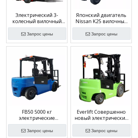
Электрический 3-
Японский двигатель
колесный вилочный
Nissan K25 вилочный
погрузчик Everlift FB15
погрузчик сжиженный
1500 кг 3 м
нефтяной газ с
Запрос цены
Запрос цены
Производитель и
боковым
поставщик
переключателем
оборудования
FB50 5000 кг
Everlift Совершенно
электрические
новый электрический
вилочные погрузчики
вилочный погрузчик
мини-умный
3500 кг 4500 мм-6000
Запрос цены
Запрос цены
аккумулятор 4-
мм трехплексная мачта