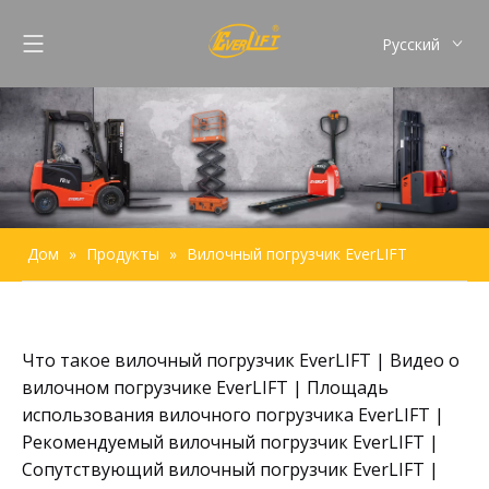
Pусский
English
Français
Español
Português
Дом
»
Продукты
»
Вилочный погрузчик EverLIFT
Что такое вилочный погрузчик EverLIFT
|
Видео о
вилочном погрузчике EverLIFT
|
Площадь
использования вилочного погрузчика EverLIFT
|
Рекомендуемый вилочный погрузчик EverLIFT
|
Сопутствующий вилочный погрузчик EverLIFT
|