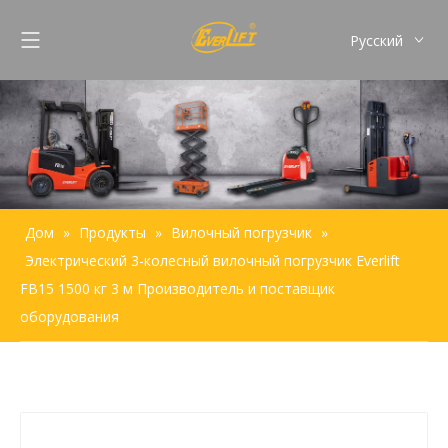
Pусский
English
Français
Español
Português
Дом
»
Продукты
»
Вилочный погрузчик
»
Электрический 3-колесный вилочный погрузчик Everlift
FB15 1500 кг 3 м Производитель и поставщик
оборудования