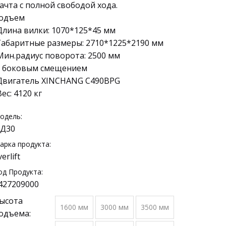
ачта с полной свободой хода.
одъем
Длина вилки: 1070*125*45 мм
Габаритные размеры: 2710*1225*2190 мм
Мин.радиус поворота: 2500 мм
с боковым смещением
Двигатель XINCHANG C490BPG
Вес: 4120 кг
одель:
Д30
арка продукта:
verlift
од Продукта:
427209000
ысота
1600 мм
3000 мм
3500 мм
одъема: