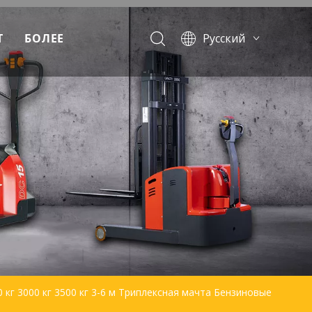
Т
БОЛЕЕ
Pусский
English
Français
Español
Português
аемые вопросы
 кг 3000 кг 3500 кг 3-6 м Триплексная мачта Бензиновые