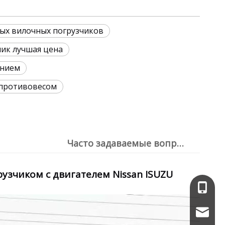
ых вилочных погрузчиков
ик лучшая цена
ением
 противовесом
Часто задаваемые вопросы
рузчиком с двигателем Nissan ISUZU
+86-13
service