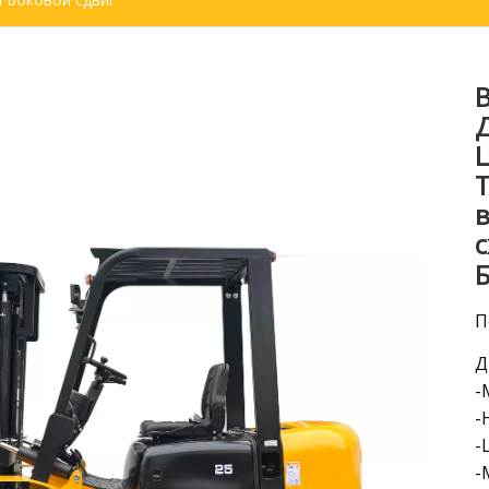
подметальная машина
Экскаватор
В
Навесное оборудование и детали для вилочных погрузчи
Ц
П
Д
-
-
-
-