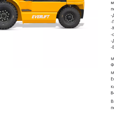
м
п
-
-
-
-
-
-
М
Ф
М
E
К
8
В
п