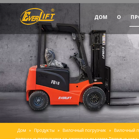
ДОМ
О
ПР
Откр
Марк
Пред
Усто
Дом
»
Продукты
»
Вилочный погрузчик
»
Вилочный по
вилочные погрузчики со сжиженным газом Твердые шины