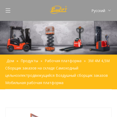
Pусский
English
Français
Español
Português
Дом
»
Продукты
»
Рабочая платформа
»
3М 4М 4,5М
Сборщик заказов на складе Самоходный
цельноэлектродвижущийся Воздушный сборщик заказов
Мобильная рабочая платформа