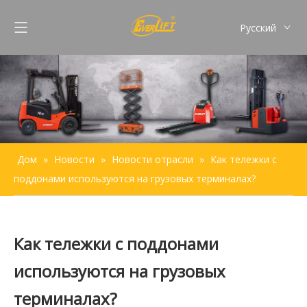
Pусский
English
Français
Español
Português
Дом
»
Новости
»
Новости отрасли
»
Как тележки с
поддонами используются на грузовых терминалах?
Как тележки с поддонами
используются на грузовых
терминалах?