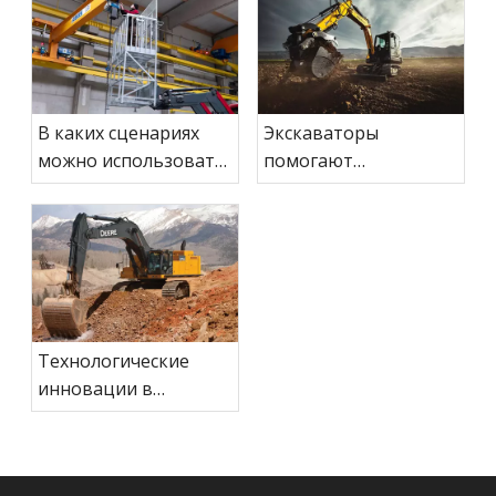
В каких сценариях
Экскаваторы
можно использовать
помогают
мобильные
экстренным
подъемные
спасательным
платформы?
работам
Технологические
инновации в
проектировании и
производстве
экскаваторов