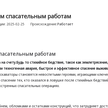
подметальная машина
Экскаватор
ым спасательным работам
Навесное оборудование и детали для вилочных погрузчи
ии: 2025-02-25 Происхождение:
Работает
спасательным работам
 на счету.Будь то стихийное бедствие, такое как землетрясение
ли техногенная авария, быстрое и эффективное спасение выжив
кскаваторы становятся невоспетыми героями, играющими ключе
 спасении тех, кто оказался в ловушке после стихийных бедстви
экстренных спасательных операциях.
нем, обломками и остатками конструкций, что затрудняет дос