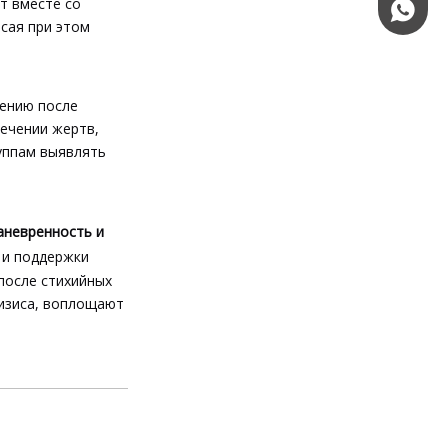
т вместе со
+86139
сая при этом
лению после
ечении жертв,
руппам выявлять
аневренность и
 и поддержки
после стихийных
ризиса, воплощают