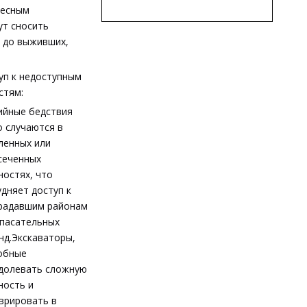
весным
ут сносить
я до выживших,
уп к недоступным
стям:
ийные бедствия
о случаются в
ленных или
сеченных
ностях, что
удняет доступ к
радавшим районам
спасательных
нд.Экскаваторы,
обные
долевать сложную
ность и
врировать в