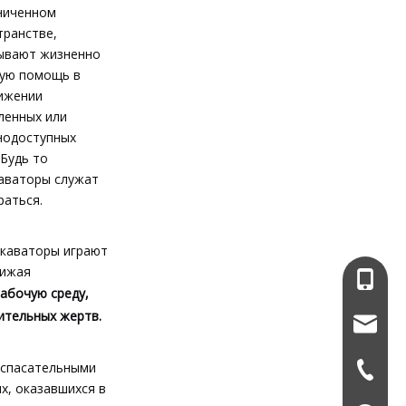
ниченном
транстве,
ывают жизненно
ую помощь в
ижении
ленных или
нодоступных
.Будь то
каваторы служат
раться.
скаваторы играют
нижая
+86-13
абочую среду,
ительных жертв.
service
 спасательными
+86-574
х, оказавшихся в