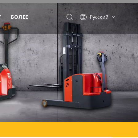
Т
БОЛЕЕ
Pусский
English
Français
Español
Português
аемые вопросы