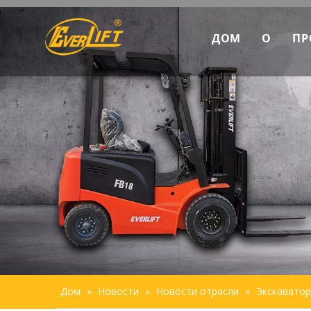
ДОМ
О
ПР
Откр
Марк
Пред
Усто
Дом
»
Новости
»
Новости отрасли
»
Экскавато