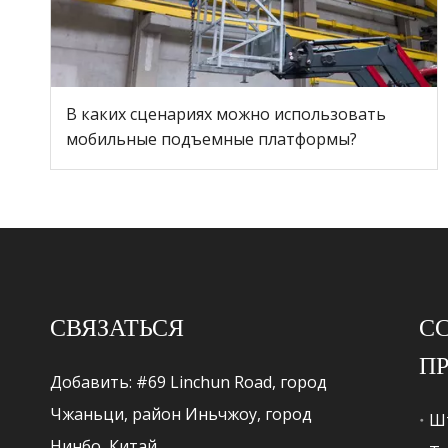
В каких сценариях можно использовать
мобильные подъемные платформы?
СВЯЗАТЬСЯ
С
П
Добавить: #69 Linchun Road, город
Чжаньци, район Иньчжоу, город
Ш
Нинбо, Китай