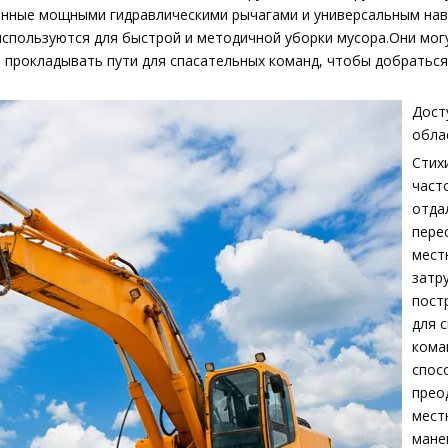
енные мощными гидравлическими рычагами и универсальным на
используются для быстрой и методичной уборки мусора.Они мог
 прокладывать пути для спасательных команд, чтобы добратьс
Дост
обла
Стих
част
отда
пере
мест
затр
пост
для 
кома
спос
прео
мест
мане