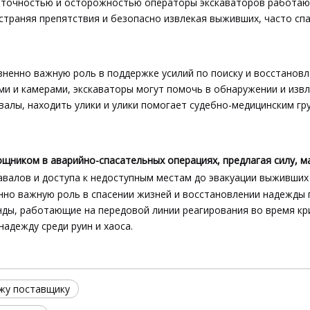
С точностью и осторожностью операторы экскаваторов работаю
страняя препятствия и безопасно извлекая выживших, часто спа
ненно важную роль в поддержке усилий по поиску и восстанов
и и камерами, экскаваторы могут помочь в обнаружении и извл
валы, находить улики и улики помогает судебно-медицинским г
ником в аварийно-спасательных операциях, предлагая силу, м
авалов и доступа к недоступным местам до эвакуации выживших
нно важную роль в спасении жизней и восстановлении надежды 
нды, работающие на передовой линии реагирования во время к
надежду среди руин и хаоса.
ажу поставщику