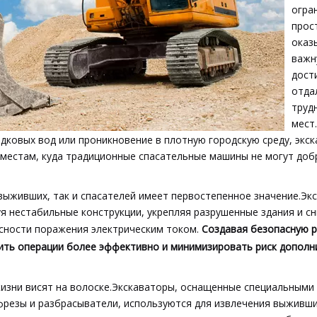
огра
прос
оказ
важн
дост
отда
труд
мест
дковых вод или проникновение в плотную городскую среду, экс
 местам, куда традиционные спасательные машины не могут доб
выживших, так и спасателей имеет первостепенное значение.Эк
я нестабильные конструкции, укрепляя разрушенные здания и с
асности поражения электрическим током.
Создавая безопасную р
ть операции более эффективно и минимизировать риск дополн
жизни висят на волоске.Экскаваторы, оснащенные специальными
фрезы и разбрасыватели, используются для извлечения выживши