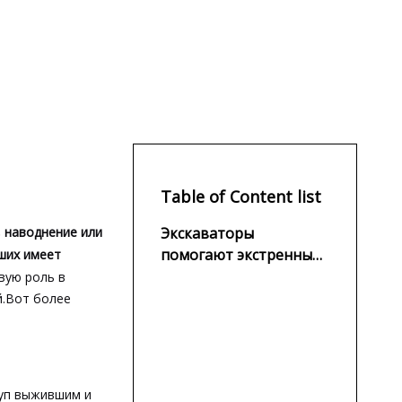
ков
Table of Content list
, наводнение или
Экскаваторы
помогают экстренным
ших имеет
спасательным работам
вую роль в
й.Вот более
туп выжившим и