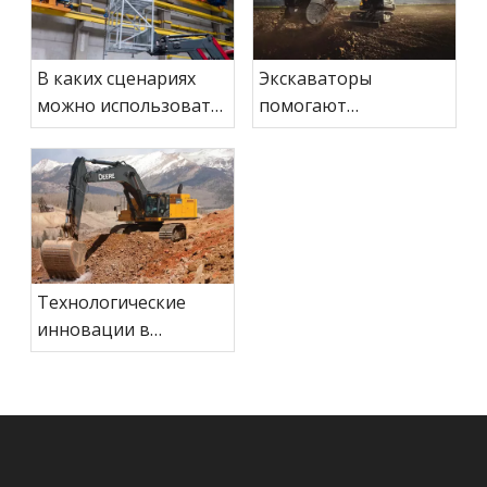
В каких сценариях
Экскаваторы
можно использовать
помогают
мобильные
экстренным
подъемные
спасательным
платформы?
работам
Технологические
инновации в
проектировании и
производстве
экскаваторов