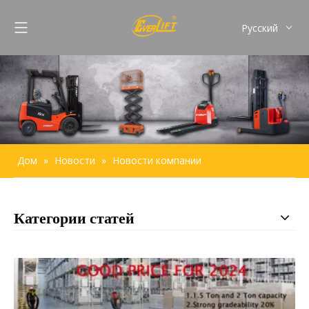
Pусский
English
Français
Español
Português
Дом
»
Новости
»
Новости компании
Категории статей